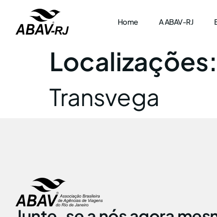
Home
A ABAV-RJ
Localizações
Transvega
Junte-se a nós agora mes