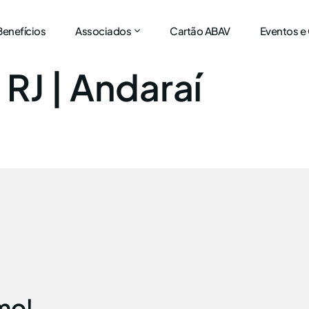
Benefícios
Associados
Cartão ABAV
Eventos e
:
RJ | Andaraí
mo!