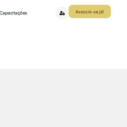
Associe-se já!
 Capacitações