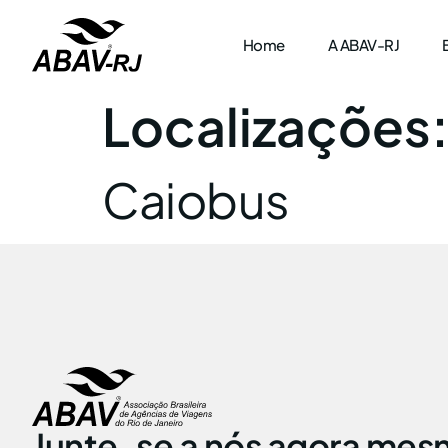
Home
A ABAV-RJ
Localizações
Caiobus
Junte-se a nós agora mes