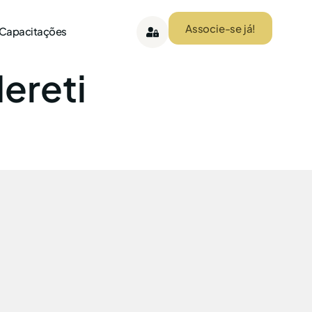
Associe-se já!
 Capacitações
Mereti