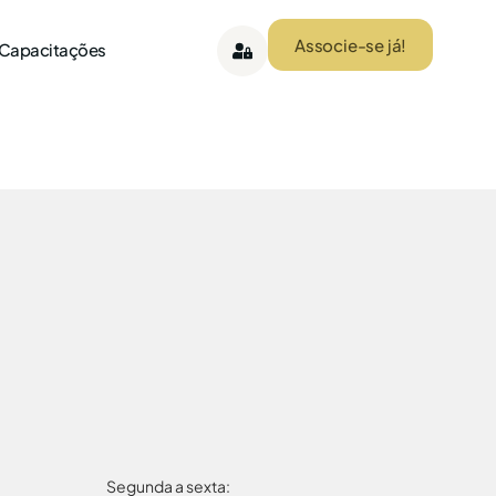
Associe-se já!
 Capacitações
Segunda a sexta: