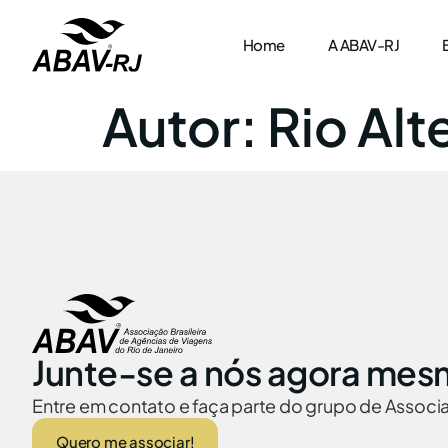
Home
A ABAV-RJ
Autor:
Rio Alt
Junte-se a nós agora mes
Entre em contato e faça parte do grupo de Assoc
Quero me associar!