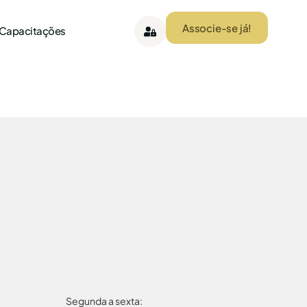
Associe-se já!
 Capacitações
Segunda a sexta: