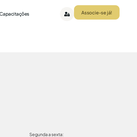
Associe-se já!
 Capacitações
Segunda a sexta: