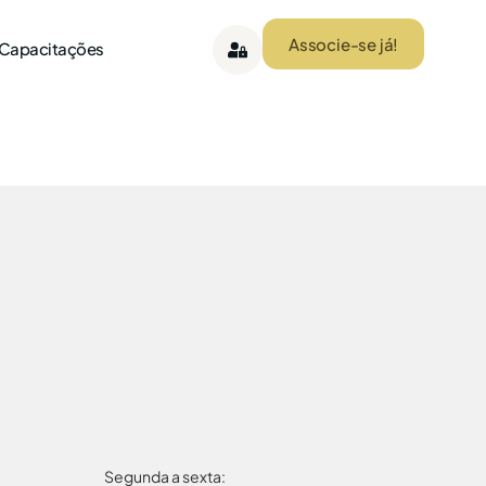
Associe-se já!
 Capacitações
Segunda a sexta: