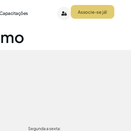
Associe-se já!
 Capacitações
ismo
Segunda a sexta: