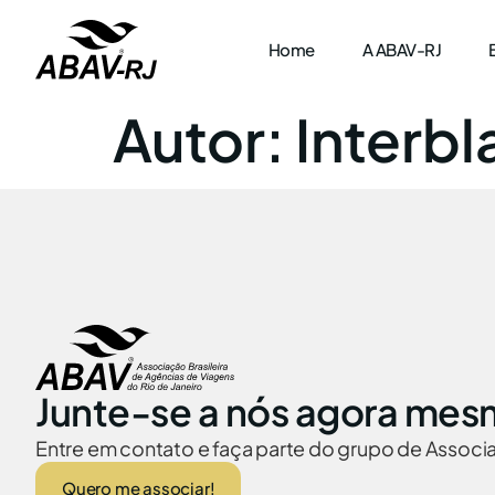
Home
A ABAV-RJ
Autor:
Interbl
Junte-se a nós agora mes
Entre em contato e faça parte do grupo de Assoc
Quero me associar!