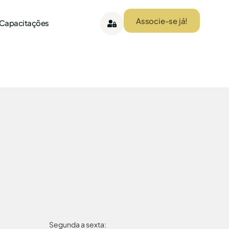
Associe-se já!
 Capacitações
Segunda a sexta: