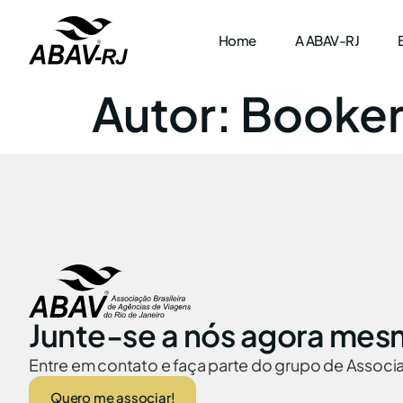
Home
A ABAV-RJ
Autor:
Bookers
Junte-se a nós agora mes
Entre em contato e faça parte do grupo de Assoc
Quero me associar!