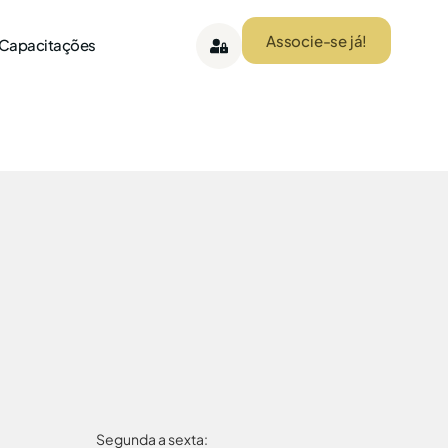
Associe-se já!
 Capacitações
Segunda a sexta: