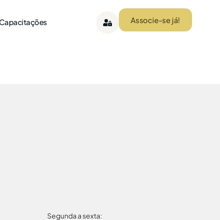
Associe-se já!
 Capacitações
Segunda a sexta: