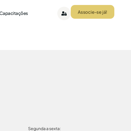
Associe-se já!
 Capacitações
Segunda a sexta: