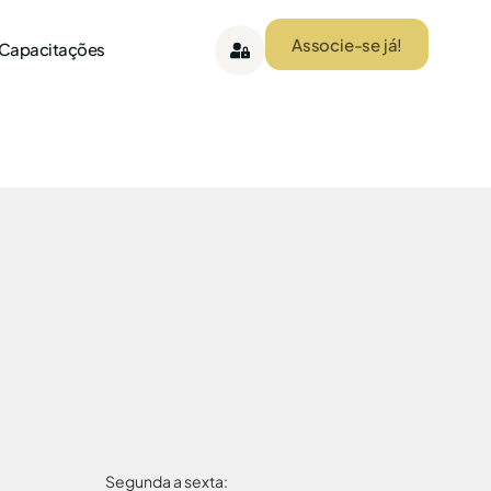
Associe-se já!
 Capacitações
Segunda a sexta: