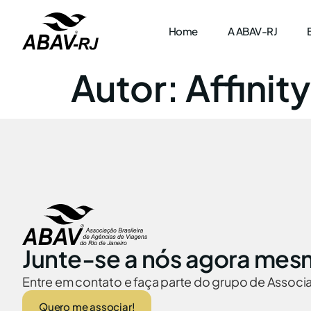
Home
A ABAV-RJ
Autor:
Affinit
Junte-se a nós agora mes
Entre em contato e faça parte do grupo de Assoc
Quero me associar!