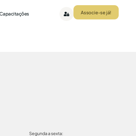
Associe-se já!
 Capacitações
Segunda a sexta: