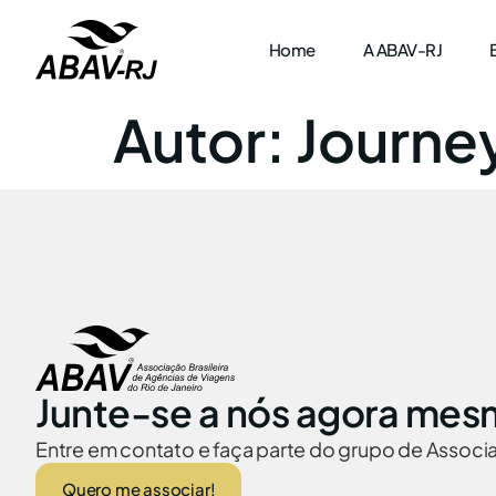
Home
A ABAV-RJ
Autor:
Journey
Junte-se a nós agora mes
Entre em contato e faça parte do grupo de Assoc
Quero me associar!