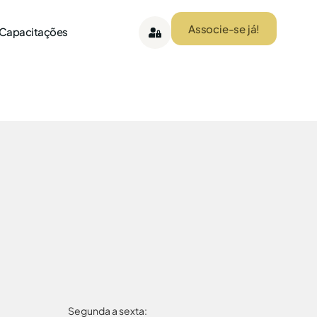
Associe-se já!
 Capacitações
Segunda a sexta: