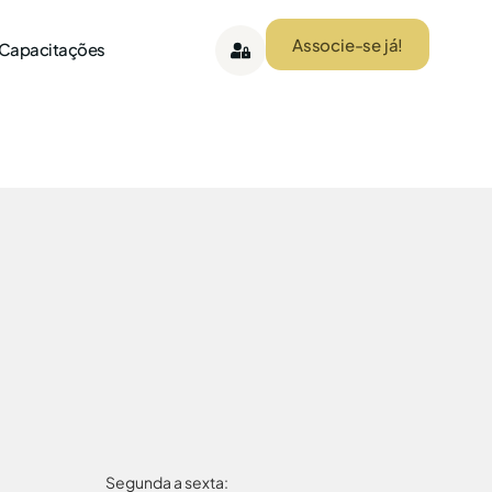
Associe-se já!
 Capacitações
Segunda a sexta: