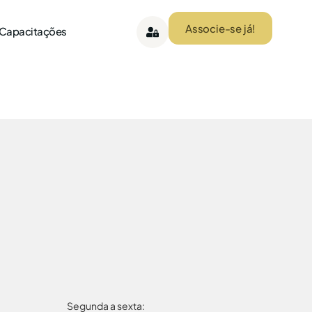
Associe-se já!
 Capacitações
Segunda a sexta: