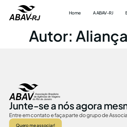
Home
A ABAV-RJ
Autor:
Alianç
Junte-se a nós agora mes
Entre em contato e faça parte do grupo de Assoc
Quero me associar!