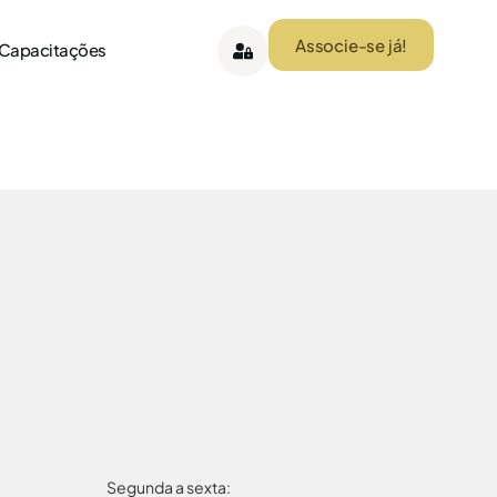
Associe-se já!
 Capacitações
Segunda a sexta: