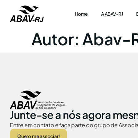
Home
A ABAV-RJ
Autor:
Abav-
Junte-se a nós agora mes
Entre em contato e faça parte do grupo de Assoc
Quero me associar!