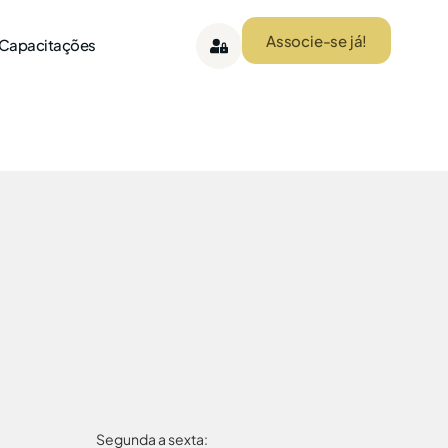
Associe-se já!
 Capacitações
Segunda a sexta: