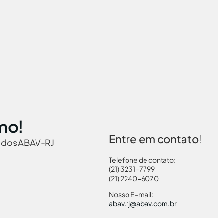
mo!
Entre em contato!
iados ABAV-RJ
Telefone de contato:
(21) 3231-7799
(21) 2240-6070
 Brasil
Governamentais
Links Turismo
Pass
Nosso E-mail:
abav.rj@abav.com.br