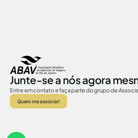
Junte-se a nós agora mes
Entre em contato e faça parte do grupo de Assoc
Quero me associar!
ABAV no Brasil
Embaixadas no
© 2026 Abav-RJ. Todos os direitos reservados