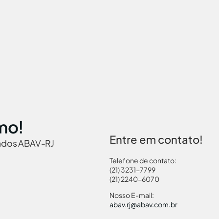
mo!
Entre em contato!
iados ABAV-RJ
Telefone de contato:
(21) 3231-7799
(21) 2240-6070
 Brasil
Governamentais
Links Turismo
Pass
Nosso E-mail:
abav.rj@abav.com.br