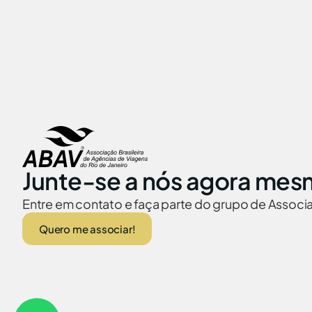
Junte-se a nós agora mes
Entre em contato e faça parte do grupo de Assoc
Quero me associar!
ABAV no Brasil
Embaixadas no
© 2026 Abav-RJ. Todos os direitos reservados