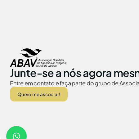
Junte-se a nós agora mes
Entre em contato e faça parte do grupo de Assoc
Quero me associar!
ABAV no Brasil
Embaixadas no
© 2026 Abav-RJ. Todos os direitos reservados