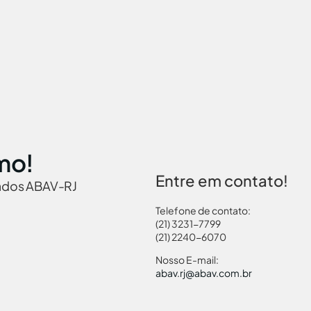
mo!
Entre em contato!
iados ABAV-RJ
Telefone de contato:
(21) 3231-7799
(21) 2240-6070
 Brasil
Governamentais
Links Turismo
Pass
Nosso E-mail:
abav.rj@abav.com.br