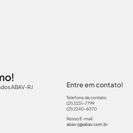
mo!
Entre em contato!
iados ABAV-RJ
Telefone de contato:
(21) 3231-7799
(21) 2240-6070
 Brasil
Governamentais
Links Turismo
Pass
Nosso E-mail:
abav.rj@abav.com.br