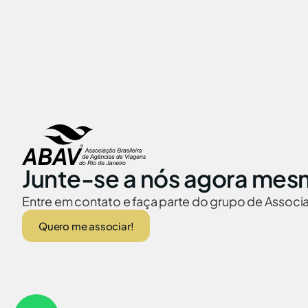
Junte-se a nós agora mes
Entre em contato e faça parte do grupo de Assoc
Quero me associar!
ABAV no Brasil
Embaixadas no
© 2026 Abav-RJ. Todos os direitos reservados