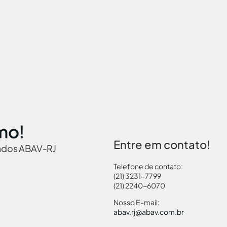
mo!
Entre em contato!
iados ABAV-RJ
Telefone de contato:
(21) 3231-7799
(21) 2240-6070
 Brasil
Governamentais
Links Turismo
Pass
Nosso E-mail:
abav.rj@abav.com.br