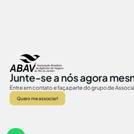
Junte-se a nós agora mes
Entre em contato e faça parte do grupo de Assoc
Quero me associar!
ABAV no Brasil
Embaixadas no
© 2026 Abav-RJ. Todos os direitos reservados