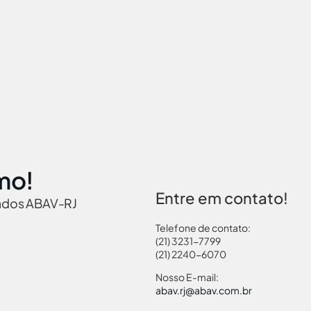
mo!
Entre em contato!
iados ABAV-RJ
Telefone de contato:
(21) 3231-7799
(21) 2240-6070
 Brasil
Governamentais
Links Turismo
Pass
Nosso E-mail:
abav.rj@abav.com.br