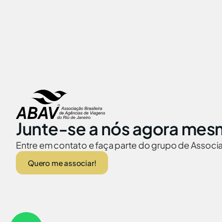
Junte-se a nós agora mes
Entre em contato e faça parte do grupo de Assoc
Quero me associar!
ABAV no Brasil
Embaixadas no
© 2026 Abav-RJ. Todos os direitos reservados