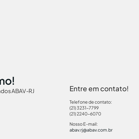
mo!
Entre em contato!
iados ABAV-RJ
Telefone de contato:
(21) 3231-7799
(21) 2240-6070
 Brasil
Governamentais
Links Turismo
Pass
Nosso E-mail:
abav.rj@abav.com.br