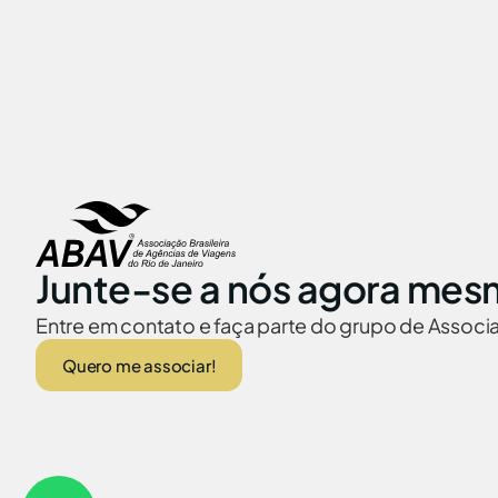
Junte-se a nós agora mes
Entre em contato e faça parte do grupo de Assoc
Quero me associar!
ABAV no Brasil
Embaixadas no
© 2026 Abav-RJ. Todos os direitos reservados