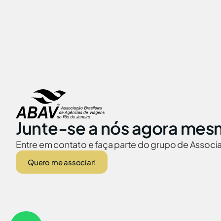
Junte-se a nós agora mes
Entre em contato e faça parte do grupo de Assoc
Quero me associar!
ABAV no Brasil
Embaixadas no
© 2026 Abav-RJ. Todos os direitos reservados