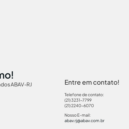
mo!
Entre em contato!
iados ABAV-RJ
Telefone de contato:
(21) 3231-7799
(21) 2240-6070
 Brasil
Governamentais
Links Turismo
Pass
Nosso E-mail:
abav.rj@abav.com.br