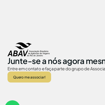
Junte-se a nós agora mes
Entre em contato e faça parte do grupo de Assoc
Quero me associar!
ABAV no Brasil
Embaixadas no
© 2026 Abav-RJ. Todos os direitos reservados