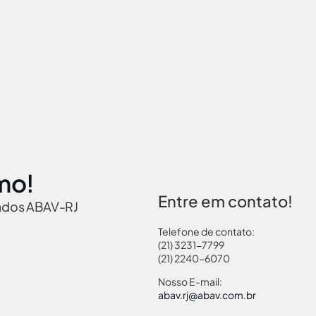
mo!
Entre em contato!
iados ABAV-RJ
Telefone de contato:
(21) 3231-7799
(21) 2240-6070
 Brasil
Governamentais
Links Turismo
Pass
Nosso E-mail:
abav.rj@abav.com.br