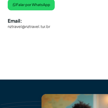
Falar por WhatsApp
Email:
nztravel@nztravel.tur.br