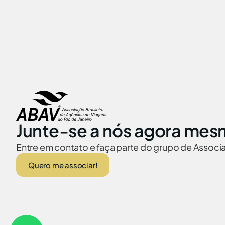
Junte-se a nós agora mes
Entre em contato e faça parte do grupo de Assoc
Quero me associar!
ABAV no Brasil
Embaixadas no
© 2026 Abav-RJ. Todos os direitos reservados