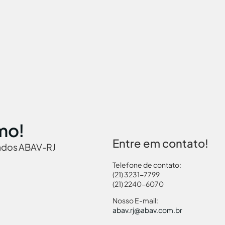
mo!
Entre em contato!
iados ABAV-RJ
Telefone de contato:
(21) 3231-7799
(21) 2240-6070
 Brasil
Governamentais
Links Turismo
Pass
Nosso E-mail:
abav.rj@abav.com.br