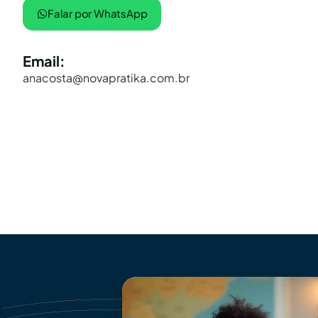
Falar por WhatsApp
Email:
anacosta@novapratika.com.br