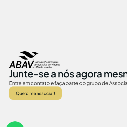
Junte-se a nós agora mes
Entre em contato e faça parte do grupo de Assoc
Quero me associar!
ABAV no Brasil
Embaixadas no
© 2026 Abav-RJ. Todos os direitos reservados