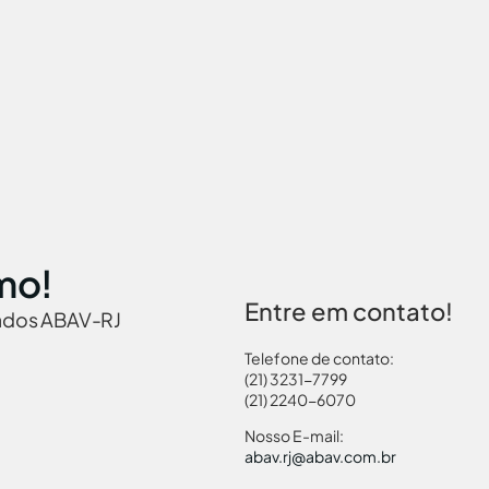
mo!
Entre em contato!
iados ABAV-RJ
Telefone de contato:
(21) 3231-7799
(21) 2240-6070
 Brasil
Governamentais
Links Turismo
Pass
Nosso E-mail:
abav.rj@abav.com.br