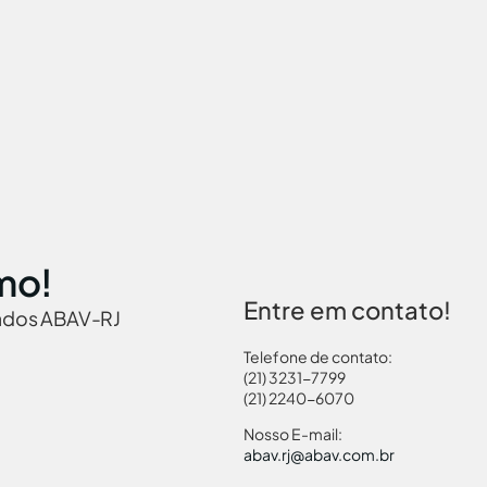
mo!
Entre em contato!
iados ABAV-RJ
Telefone de contato:
(21) 3231-7799
(21) 2240-6070
 Brasil
Governamentais
Links Turismo
Pass
Nosso E-mail:
abav.rj@abav.com.br