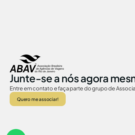
Junte-se a nós agora mes
Entre em contato e faça parte do grupo de Assoc
Quero me associar!
ABAV no Brasil
Embaixadas no
© 2026 Abav-RJ. Todos os direitos reservados