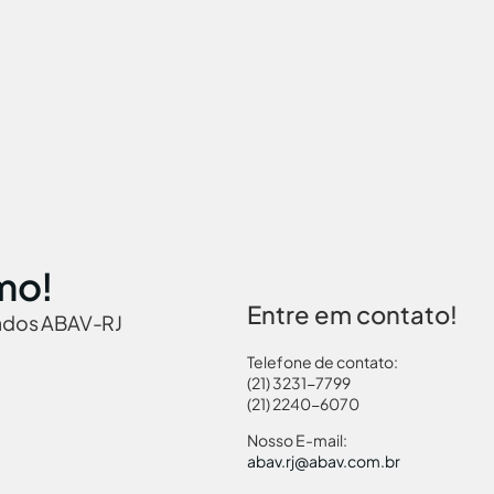
mo!
Entre em contato!
iados ABAV-RJ
Telefone de contato:
(21) 3231-7799
(21) 2240-6070
 Brasil
Governamentais
Links Turismo
Pass
Nosso E-mail:
abav.rj@abav.com.br