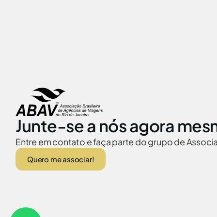
Junte-se a nós agora mes
Entre em contato e faça parte do grupo de Assoc
Quero me associar!
ABAV no Brasil
Embaixadas no
© 2026 Abav-RJ. Todos os direitos reservados