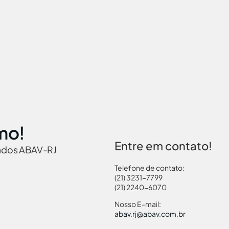
mo!
Entre em contato!
iados ABAV-RJ
Telefone de contato:
(21) 3231-7799
(21) 2240-6070
 Brasil
Governamentais
Links Turismo
Pass
Nosso E-mail:
abav.rj@abav.com.br