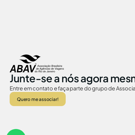
Junte-se a nós agora mes
Entre em contato e faça parte do grupo de Assoc
Quero me associar!
ABAV no Brasil
Embaixadas no
© 2026 Abav-RJ. Todos os direitos reservados