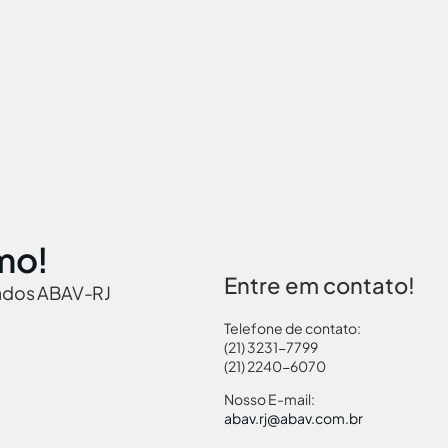
mo!
Entre em contato!
iados ABAV-RJ
Telefone de contato:
(21) 3231-7799
(21) 2240-6070
 Brasil
Governamentais
Links Turismo
Pass
Nosso E-mail:
abav.rj@abav.com.br