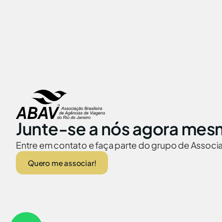
Junte-se a nós agora mes
Entre em contato e faça parte do grupo de Assoc
Quero me associar!
ABAV no Brasil
Embaixadas no
© 2026 Abav-RJ. Todos os direitos reservados