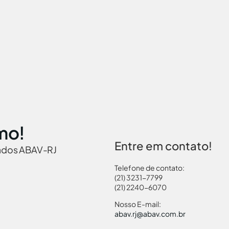
mo!
Entre em contato!
iados ABAV-RJ
Telefone de contato:
(21) 3231-7799
(21) 2240-6070
 Brasil
Governamentais
Links Turismo
Pass
Nosso E-mail:
abav.rj@abav.com.br