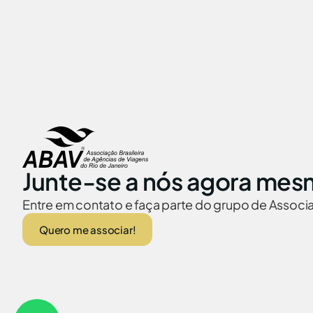
Junte-se a nós agora mes
Entre em contato e faça parte do grupo de Assoc
Quero me associar!
ABAV no Brasil
Embaixadas no
© 2026 Abav-RJ. Todos os direitos reservados