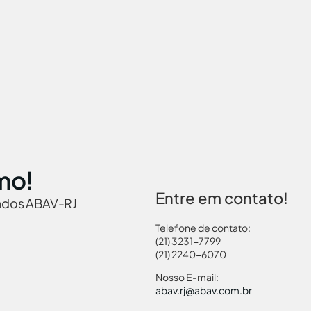
mo!
Entre em contato!
iados ABAV-RJ
Telefone de contato:
(21) 3231-7799
(21) 2240-6070
 Brasil
Governamentais
Links Turismo
Pass
Nosso E-mail:
abav.rj@abav.com.br