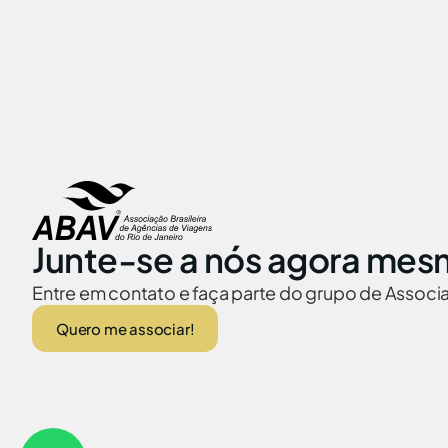
Junte-se a nós agora mes
Entre em contato e faça parte do grupo de Assoc
Quero me associar!
ABAV no Brasil
Embaixadas no
© 2026 Abav-RJ. Todos os direitos reservados