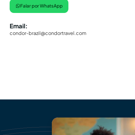
Falar por WhatsApp
Email:
condor-brazil@condortravel.com