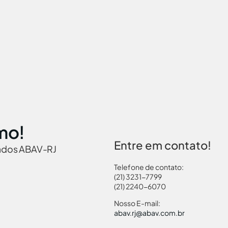
mo!
Entre em contato!
iados ABAV-RJ
Telefone de contato:
(21) 3231-7799
(21) 2240-6070
 Brasil
Governamentais
Links Turismo
Pass
Nosso E-mail:
abav.rj@abav.com.br