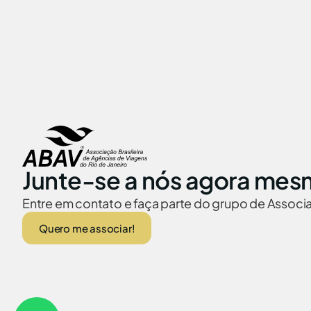
Junte-se a nós agora mes
Entre em contato e faça parte do grupo de Assoc
Quero me associar!
ABAV no Brasil
Embaixadas no
© 2026 Abav-RJ. Todos os direitos reservados