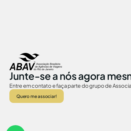
Junte-se a nós agora mes
Entre em contato e faça parte do grupo de Assoc
Quero me associar!
ABAV no Brasil
Embaixadas no
© 2026 Abav-RJ. Todos os direitos reservados