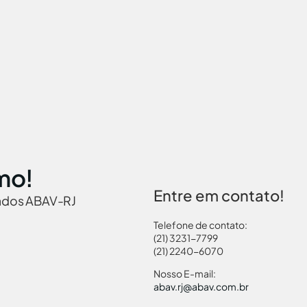
mo!
Entre em contato!
iados ABAV-RJ
Telefone de contato:
(21) 3231-7799
(21) 2240-6070
 Brasil
Governamentais
Links Turismo
Pass
Nosso E-mail:
abav.rj@abav.com.br